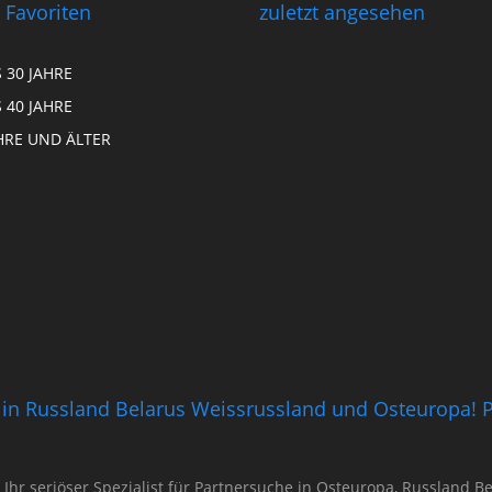
 Favoriten
zuletzt angesehen
S 30 JAHRE
S 40 JAHRE
HRE UND ÄLTER
ng in Russland Belarus Weissrussland und Osteuropa! P
d Ihr seriöser Spezialist für Partnersuche in Osteuropa, Russland