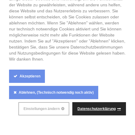
Partnervermittlung Minsk, Traumfrau aus Belarus
der Website zu gewährleisten, während andere uns helfen,
Weißrussland
diese Website und das Nutzererlebnis zu verbessern. Sie
Sie suchen eine Traumfrau aus Russland, Weissrussland, der
können selbst entscheiden, ob Sie Cookies zulassen oder
Ukraine, Deutschland? Frauen aus den Städte wie Moskau,
ablehnen möchten. Wenn Sie "Ablehnen" wählen, werden
Minsk, Sankt Petersburg, Berlin suchen Ihren Traummann.
nur technisch notwendige Cookies aktiviert und Sie können
Singelpartys in Moskau, Sankt Petersburg, Minsk.
möglicherweise nicht mehr alle Funktionen der Website
Singlepartys in Russland, Weißrussland, Belarus und der
nutzen. Indem Sie auf "Akzeptieren" oder "Ablehnen" klicken,
Ukraine. Ihre Datingagentur für Russland, Ihre Datingagentur
bestätigen Sie, dass Sie unsere Datenschutzbestimmungen
für Weißrussland, Ihr Dating Minsk, Ihr Dating Moskau, Ihr
und Nutzungsbedingungen für diese Website gelesen haben.
Dating Sankt Petersburg
Wir danken Ihnen.
Partnervermittlung Minsk, Belarus Weißrussische Frauen,
Frauen aus Belarus Weißrussland, Belarus Weißrussische
Frauen, Frauen aus Minsk
Akzeptieren
Cookie
Ablehnen, (Technisch notwendig noch aktiv)
Box
Settings
ALLE RECHTE VORBEHALTEN
ANASTASIA-
Einstellungen ändern
Datenschutzerklärung
PARTNERVERMITTLUNG.DE
© 2026
Entworfen und Entwickelt von der
KI-AGENTUR DEUTSCHLAND
/
INTERNATIONALE PERSONALVERMITTLUNG DEUTSCHLAND