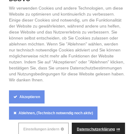
Partnervermittlung Sankt Petersburg, Russische Frauen,
Wir verwenden Cookies und andere Technologien, um diese
Frauen aus Russland, Russische Frauen
Website zu optimieren und kontinuierlich zu verbessern.
Partnervermittlung Belarus Weißrussland,
Einige dieser Cookies sind notwendig, um die Funktionalität
Partnervermittlung Minsk, Traumfrau aus Belarus
der Website zu gewährleisten, während andere uns helfen,
Weißrussland
diese Website und das Nutzererlebnis zu verbessern. Sie
Sie suchen eine Traumfrau aus Russland, Weissrussland, der
können selbst entscheiden, ob Sie Cookies zulassen oder
Ukraine, Deutschland? Frauen aus den Städte wie Moskau,
ablehnen möchten. Wenn Sie "Ablehnen" wählen, werden
Minsk, Sankt Petersburg, Berlin suchen Ihren Traummann.
nur technisch notwendige Cookies aktiviert und Sie können
Singelpartys in Moskau, Sankt Petersburg, Minsk.
möglicherweise nicht mehr alle Funktionen der Website
Singlepartys in Russland, Weißrussland, Belarus und der
nutzen. Indem Sie auf "Akzeptieren" oder "Ablehnen" klicken,
Ukraine. Ihre Datingagentur für Russland, Ihre Datingagentur
bestätigen Sie, dass Sie unsere Datenschutzbestimmungen
für Weißrussland, Ihr Dating Minsk, Ihr Dating Moskau, Ihr
und Nutzungsbedingungen für diese Website gelesen haben.
Dating Sankt Petersburg
Wir danken Ihnen.
Partnervermittlung Minsk, Belarus Weißrussische Frauen,
Frauen aus Belarus Weißrussland, Belarus Weißrussische
Frauen, Frauen aus Minsk
Akzeptieren
Cookie
Ablehnen, (Technisch notwendig noch aktiv)
Box
Settings
ALLE RECHTE VORBEHALTEN
ANASTASIA-
Einstellungen ändern
Datenschutzerklärung