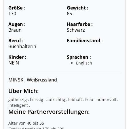
Größe :
Gewicht :
170
65
Augen :
Haarfarbe :
Braun
Schwarz
Beruf :
Familienstand :
Buchhalterin
Kinder :
Sprachen :
NEIN
Englisch
MINSK , Weißrussland
Über Mich:
gutherzig , fleissig , aufrichtig , lebhaft , treu , humorvoll ,
intelligent .
Meine Partnervorstellungen:
Alter von 40 bis 55
Groesse (cm) von 170 bis 200