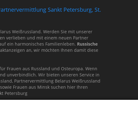
artnervermittlung Sankt Petersburg, St.
 Belarus Weißrussland. Werden Sie mit unserer
en verlieben und mit einem neuen Partner
 auf ein harmonisches Familienleben.
Russische
ntaktanzeigen an, wir möchten Ihnen damit diese
r für Frauen aus Russland und Osteuropa. Wenn
nd unverbindlich. Wir bieten unseren Service in
ssland, Partnervermittlung Belarus Weißrussland
 sowie Frauen aus Minsk suchen hier Ihren
kt Petersburg