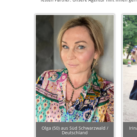
Olga (50) aus Süd Schwarzwald /
Iri
Deutschland