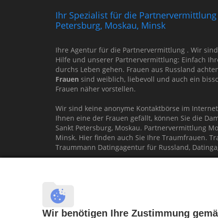
Ihr Spezialist für die Partnervermittlu
Petersburg, Moskau, Minsk
Ihre Agentur für die Partnervermittlung . Wir sin
Hilfe und unserer Partnervermittlung: Einfach Ih
durchs Leben gehen. Frauen aus Russland achten 
Frauen
sind weiblich, liebevoll und auch ein bis
Frauen näher vorstellen.
Wir sind keine anonyme Kontaktbörse im Interne
Ihnen eine der Frauen gefällt, können Sie die Da
Sankt Petersburg, Moskau. Partnervermittlung Mo
Minsk. Hier finden auch Sie Ihre Traumfrauen. 
Traummann Datingagentur für Russland, Datingag
Machen Sie hier Ihren persönlichen
PARTNERCH
Partnervermittlung Russland, Partnervermittlu
Traumfrau gesucht, Traumfrauen gesucht, Partn
Partnervermittlung Sankt Petersburg, Russische
Wir benötigen Ihre Zustimmung ge
Partnervermittlung Belarus Weißrussland, Part