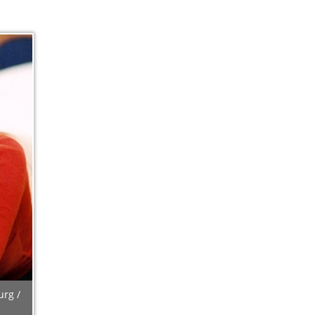
urg /