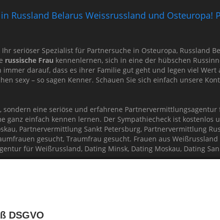
ng in Russland Belarus Weissrussland und Osteuropa! P
d Ihr seriöser Spezialist für Partnersuche in Osteuropa, Russland
re
russische Frau
kennenlernen, sich in eine der hübschen Russinn
immer darauf, dass es ihrer Familie gut geht und legen viel Wert
schen sexy – so sagen Kenner. Schauen Sie sich einfach unsere Ko
t, sondern eine seriöse und erfahrene Partnervermittlungsagentu
me ganz einfach kennen lernen. Der Sympathiecheck ist kostenlos u
skau, Partnervermittlung Sankt Petersburg, Partnervermittlung Ru
Traumfrauen gesucht, Traumfrau gesucht. Frauen aus Weißrussland
entur für Weißrussland, Dating Minsk, Dating Moskau, Dating San
ECK
ng Moskau, Partnervermittlung Sankt Petersburg
ervermittlung Russland, Partnervermittlung Moskau
 Frauen, Frauen aus Russland, Russische Frauen
mäß DSGVO
nervermittlung Minsk, Traumfrau aus Belarus Weißrussland