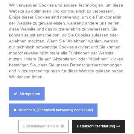
Partnervermittlung Sankt Petersburg, Russische Frauen,
Wir verwenden Cookies und andere Technologien, um diese
Frauen aus Russland, Russische Frauen
Website zu optimieren und kontinuierlich zu verbessern.
Partnervermittlung Belarus Weißrussland,
Einige dieser Cookies sind notwendig, um die Funktionalität
Partnervermittlung Minsk, Traumfrau aus Belarus
der Website zu gewährleisten, während andere uns helfen,
Weißrussland
diese Website und das Nutzererlebnis zu verbessern. Sie
Sie suchen eine Traumfrau aus Russland, Weissrussland, der
können selbst entscheiden, ob Sie Cookies zulassen oder
Ukraine, Deutschland? Frauen aus den Städte wie Moskau,
ablehnen möchten. Wenn Sie "Ablehnen" wählen, werden
Minsk, Sankt Petersburg, Berlin suchen Ihren Traummann.
nur technisch notwendige Cookies aktiviert und Sie können
Singelpartys in Moskau, Sankt Petersburg, Minsk.
möglicherweise nicht mehr alle Funktionen der Website
Singlepartys in Russland, Weißrussland, Belarus und der
nutzen. Indem Sie auf "Akzeptieren" oder "Ablehnen" klicken,
Ukraine. Ihre Datingagentur für Russland, Ihre Datingagentur
bestätigen Sie, dass Sie unsere Datenschutzbestimmungen
für Weißrussland, Ihr Dating Minsk, Ihr Dating Moskau, Ihr
und Nutzungsbedingungen für diese Website gelesen haben.
Dating Sankt Petersburg
Wir danken Ihnen.
Partnervermittlung Minsk, Belarus Weißrussische Frauen,
Frauen aus Belarus Weißrussland, Belarus Weißrussische
Frauen, Frauen aus Minsk
Akzeptieren
Cookie
Ablehnen, (Technisch notwendig noch aktiv)
Box
Settings
ALLE RECHTE VORBEHALTEN
ANASTASIA-
Einstellungen ändern
Datenschutzerklärung
PARTNERVERMITTLUNG.DE
© 2026