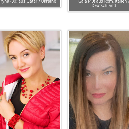
ryna (30) aus Qatar / Ukraine
Gala (40) aus Rom, Italien 
Deutschland