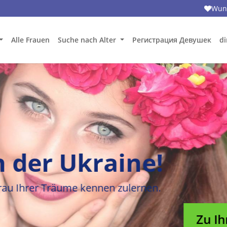
Wuns
Alle Frauen
Suche nach Alter
Регистрация Девушек
di
bens in Weißrusslan
die weißrussische Frau Ihrer Träume kennen zuler