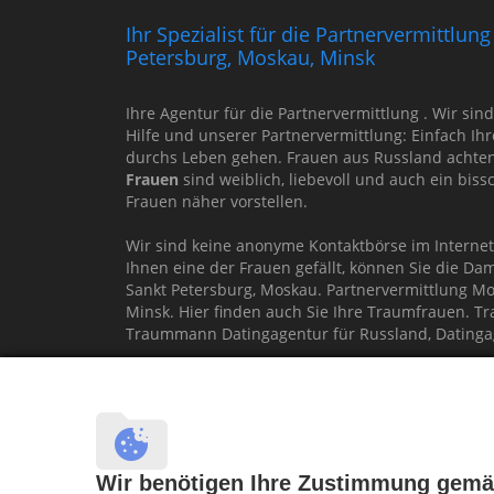
Ihr Spezialist für die Partnervermittlu
Petersburg, Moskau, Minsk
Ihre Agentur für die Partnervermittlung . Wir sin
Hilfe und unserer Partnervermittlung: Einfach Ih
durchs Leben gehen. Frauen aus Russland achten 
Frauen
sind weiblich, liebevoll und auch ein bis
Frauen näher vorstellen.
Wir sind keine anonyme Kontaktbörse im Interne
Ihnen eine der Frauen gefällt, können Sie die Da
Sankt Petersburg, Moskau. Partnervermittlung Mo
Minsk. Hier finden auch Sie Ihre Traumfrauen. 
Traummann Datingagentur für Russland, Datingag
Machen Sie hier Ihren persönlichen
PARTNERCH
Partnervermittlung Russland, Partnervermittlu
Traumfrau gesucht, Traumfrauen gesucht, Partn
Partnervermittlung Sankt Petersburg, Russische
Wir benötigen Ihre Zustimmung ge
Partnervermittlung Belarus Weißrussland, Part