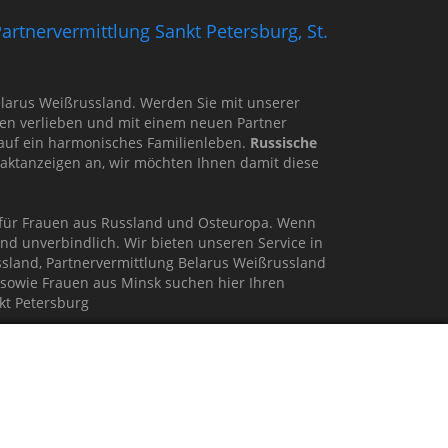
artnervermittlung Sankt Petersburg, St.
 Belarus Weißrussland. Werden Sie mit unserer
en verlieben und mit einem neuen Partner
 auf ein harmonisches Familienleben.
Russische
ntaktanzeigen an, wir möchten Ihnen damit diese
r für Frauen aus Russland und Osteuropa. Wenn
nd unverbindlich. Wir bieten unseren Service in
ssland, Partnervermittlung Belarus Weißrussland
 sowie Frauen aus Minsk suchen hier Ihren
kt Petersburg