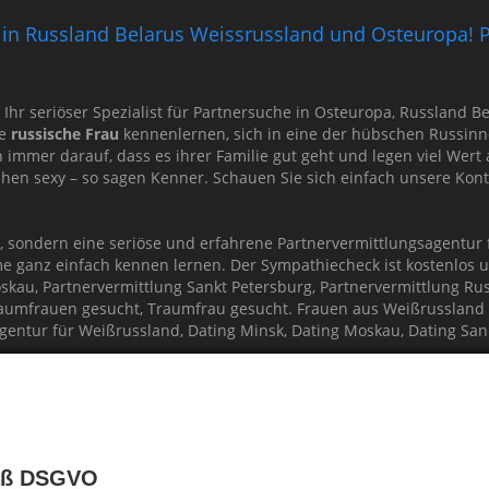
ng in Russland Belarus Weissrussland und Osteuropa! P
d Ihr seriöser Spezialist für Partnersuche in Osteuropa, Russland
re
russische Frau
kennenlernen, sich in eine der hübschen Russinn
immer darauf, dass es ihrer Familie gut geht und legen viel Wert
schen sexy – so sagen Kenner. Schauen Sie sich einfach unsere Ko
t, sondern eine seriöse und erfahrene Partnervermittlungsagentu
me ganz einfach kennen lernen. Der Sympathiecheck ist kostenlos u
skau, Partnervermittlung Sankt Petersburg, Partnervermittlung Ru
Traumfrauen gesucht, Traumfrau gesucht. Frauen aus Weißrussland
entur für Weißrussland, Dating Minsk, Dating Moskau, Dating San
ECK
ng Moskau, Partnervermittlung Sankt Petersburg
ervermittlung Russland, Partnervermittlung Moskau
 Frauen, Frauen aus Russland, Russische Frauen
mäß DSGVO
nervermittlung Minsk, Traumfrau aus Belarus Weißrussland