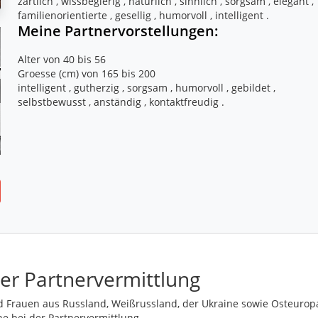
zärtlich , wissbegierig , natürlich , sinnlich , sorgsam , elegant ,
familienorientierte , gesellig , humorvoll , intelligent .
Meine Partnervorstellungen:
Alter von 40 bis 56
Groesse (cm) von 165 bis 200
intelligent , gutherzig , sorgsam , humorvoll , gebildet ,
er Partnervermittlung
 Frauen aus Russland, Weißrussland, der Ukraine sowie Osteurop
ne bei der Partnervermittlung.