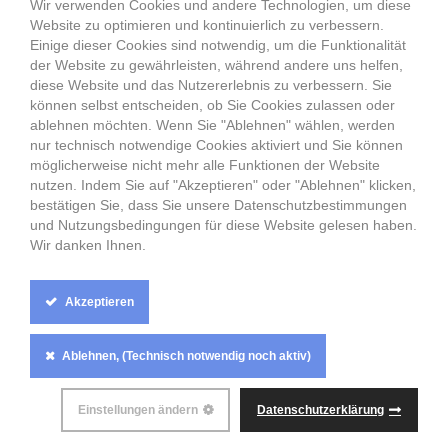
Wir verwenden Cookies und andere Technologien, um diese
Frauen aus Russland, Russische Frauen
Website zu optimieren und kontinuierlich zu verbessern.
Partnervermittlung Belarus Weißrussland,
Einige dieser Cookies sind notwendig, um die Funktionalität
Partnervermittlung Minsk, Traumfrau aus Belarus
der Website zu gewährleisten, während andere uns helfen,
Weißrussland
diese Website und das Nutzererlebnis zu verbessern. Sie
Sie suchen eine Traumfrau aus Russland, Weissrussland, der
können selbst entscheiden, ob Sie Cookies zulassen oder
Ukraine, Deutschland? Frauen aus den Städte wie Moskau,
ablehnen möchten. Wenn Sie "Ablehnen" wählen, werden
Minsk, Sankt Petersburg, Berlin suchen Ihren Traummann.
nur technisch notwendige Cookies aktiviert und Sie können
Singelpartys in Moskau, Sankt Petersburg, Minsk.
möglicherweise nicht mehr alle Funktionen der Website
Singlepartys in Russland, Weißrussland, Belarus und der
nutzen. Indem Sie auf "Akzeptieren" oder "Ablehnen" klicken,
Ukraine. Ihre Datingagentur für Russland, Ihre Datingagentur
bestätigen Sie, dass Sie unsere Datenschutzbestimmungen
für Weißrussland, Ihr Dating Minsk, Ihr Dating Moskau, Ihr
und Nutzungsbedingungen für diese Website gelesen haben.
Dating Sankt Petersburg
Wir danken Ihnen.
Partnervermittlung Minsk, Belarus Weißrussische Frauen,
Frauen aus Belarus Weißrussland, Belarus Weißrussische
Frauen, Frauen aus Minsk
Akzeptieren
Cookie
Ablehnen, (Technisch notwendig noch aktiv)
Box
Settings
ALLE RECHTE VORBEHALTEN
ANASTASIA-
Einstellungen ändern
Datenschutzerklärung
PARTNERVERMITTLUNG.DE
© 2026