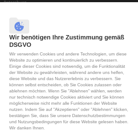
Petersburg
Machen Sie hier Ihren persönlichen
PARTNERCHECK
Partnervermittlung Russland, Partnervermittlung Moskau,
Partnervermittlung Sankt Petersburg
Wir benötigen Ihre Zustimmung gemäß
Traumfrau gesucht, Traumfrauen gesucht,
DSGVO
Partnervermittlung Russland, Partnervermittlung Moskau
Partnervermittlung Sankt Petersburg, Russische Frauen,
Wir verwenden Cookies und andere Technologien, um diese
Frauen aus Russland, Russische Frauen
Website zu optimieren und kontinuierlich zu verbessern.
Partnervermittlung Belarus Weißrussland,
Einige dieser Cookies sind notwendig, um die Funktionalität
Partnervermittlung Minsk, Traumfrau aus Belarus
der Website zu gewährleisten, während andere uns helfen,
Weißrussland
diese Website und das Nutzererlebnis zu verbessern. Sie
Sie suchen eine Traumfrau aus Russland, Weissrussland, der
können selbst entscheiden, ob Sie Cookies zulassen oder
Ukraine, Deutschland? Frauen aus den Städte wie Moskau,
ablehnen möchten. Wenn Sie "Ablehnen" wählen, werden
Minsk, Sankt Petersburg, Berlin suchen Ihren Traummann.
nur technisch notwendige Cookies aktiviert und Sie können
Singelpartys in Moskau, Sankt Petersburg, Minsk.
möglicherweise nicht mehr alle Funktionen der Website
Singlepartys in Russland, Weißrussland, Belarus und der
nutzen. Indem Sie auf "Akzeptieren" oder "Ablehnen" klicken,
Ukraine. Ihre Datingagentur für Russland, Ihre Datingagentur
bestätigen Sie, dass Sie unsere Datenschutzbestimmungen
für Weißrussland, Ihr Dating Minsk, Ihr Dating Moskau, Ihr
und Nutzungsbedingungen für diese Website gelesen haben.
Dating Sankt Petersburg
Wir danken Ihnen.
Partnervermittlung Minsk, Belarus Weißrussische Frauen,
Frauen aus Belarus Weißrussland, Belarus Weißrussische