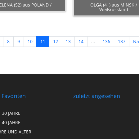
ELENA (52) aus POLAND /
OLGA (41) aus MINSK /
Weißrussland
8
9
10
11
12
13
14
...
136
137
Nä
 Favoriten
zuletzt angesehen
S 30 JAHRE
S 40 JAHRE
HRE UND ÄLTER