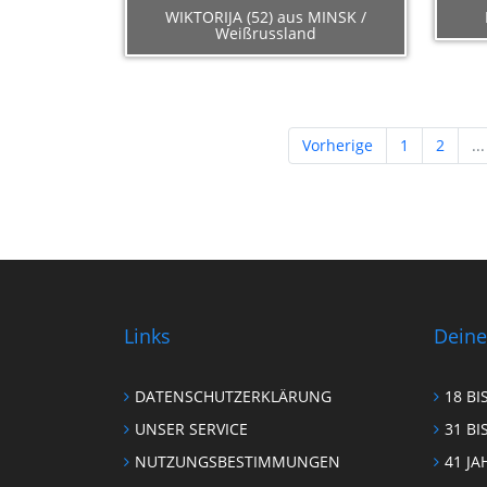
WIKTORIJA (52) aus MINSK /
Weißrussland
Vorherige
1
2
...
Links
Deine
DATENSCHUTZERKLÄRUNG
18 BI
UNSER SERVICE
31 BI
NUTZUNGSBESTIMMUNGEN
41 JA