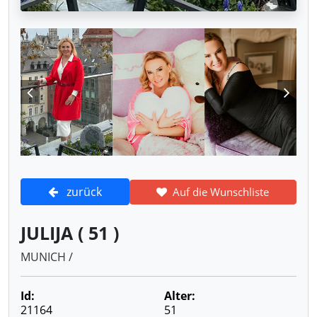
zurück
Auf die Wunschliste
JULIJA ( 51 )
MUNICH /
Id:
Alter:
21164
51