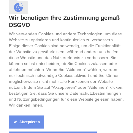
Partnervermittlung Russland, Partnervermittlung Moskau,
Partnervermittlung Sankt Petersburg
Wir benötigen Ihre Zustimmung gemäß
Traumfrau gesucht, Traumfrauen gesucht,
DSGVO
Partnervermittlung Russland, Partnervermittlung Moskau
Partnervermittlung Sankt Petersburg, Russische Frauen,
Wir verwenden Cookies und andere Technologien, um diese
Frauen aus Russland, Russische Frauen
Website zu optimieren und kontinuierlich zu verbessern.
Partnervermittlung Belarus Weißrussland,
Einige dieser Cookies sind notwendig, um die Funktionalität
Partnervermittlung Minsk, Traumfrau aus Belarus
der Website zu gewährleisten, während andere uns helfen,
Weißrussland
diese Website und das Nutzererlebnis zu verbessern. Sie
Sie suchen eine Traumfrau aus Russland, Weissrussland, der
können selbst entscheiden, ob Sie Cookies zulassen oder
Ukraine, Deutschland? Frauen aus den Städte wie Moskau,
ablehnen möchten. Wenn Sie "Ablehnen" wählen, werden
Minsk, Sankt Petersburg, Berlin suchen Ihren Traummann.
nur technisch notwendige Cookies aktiviert und Sie können
Singelpartys in Moskau, Sankt Petersburg, Minsk.
möglicherweise nicht mehr alle Funktionen der Website
Singlepartys in Russland, Weißrussland, Belarus und der
nutzen. Indem Sie auf "Akzeptieren" oder "Ablehnen" klicken,
Ukraine. Ihre Datingagentur für Russland, Ihre Datingagentur
bestätigen Sie, dass Sie unsere Datenschutzbestimmungen
für Weißrussland, Ihr Dating Minsk, Ihr Dating Moskau, Ihr
und Nutzungsbedingungen für diese Website gelesen haben.
Dating Sankt Petersburg
Wir danken Ihnen.
Partnervermittlung Minsk, Belarus Weißrussische Frauen,
Frauen aus Belarus Weißrussland, Belarus Weißrussische
Frauen, Frauen aus Minsk
Akzeptieren