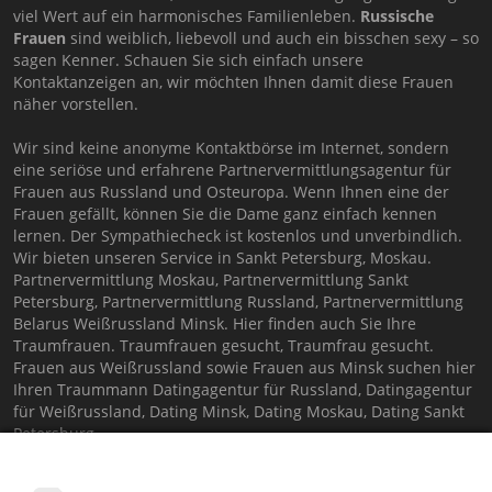
viel Wert auf ein harmonisches Familienleben.
Russische
Frauen
sind weiblich, liebevoll und auch ein bisschen sexy – so
sagen Kenner. Schauen Sie sich einfach unsere
Kontaktanzeigen an, wir möchten Ihnen damit diese Frauen
näher vorstellen.
Wir sind keine anonyme Kontaktbörse im Internet, sondern
eine seriöse und erfahrene Partnervermittlungsagentur für
Frauen aus Russland und Osteuropa. Wenn Ihnen eine der
Frauen gefällt, können Sie die Dame ganz einfach kennen
lernen. Der Sympathiecheck ist kostenlos und unverbindlich.
Wir bieten unseren Service in Sankt Petersburg, Moskau.
Partnervermittlung Moskau, Partnervermittlung Sankt
Petersburg, Partnervermittlung Russland, Partnervermittlung
Belarus Weißrussland Minsk. Hier finden auch Sie Ihre
Traumfrauen. Traumfrauen gesucht, Traumfrau gesucht.
Frauen aus Weißrussland sowie Frauen aus Minsk suchen hier
Ihren Traummann Datingagentur für Russland, Datingagentur
für Weißrussland, Dating Minsk, Dating Moskau, Dating Sankt
Petersburg
Machen Sie hier Ihren persönlichen
PARTNERCHECK