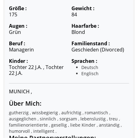
Größe :
Gewicht :
175
84
Augen :
Haarfarbe :
Grün
Blond
Beruf :
Familienstand :
Managerin
Geschieden (divorced)
Kinder :
Sprachen :
Tochter 22 J.a. , Tochter
Deutsch
22 J.a.
Englisch
MUNICH ,
Über Mich:
gutherzig , wissbegierig , aufrichtig , romantisch ,
ausgeglichen , sinnlich , sorgsam , lebenslustig , treu ,
familienorientierte , gesellig , liebe Kinder , anständig ,
humorvoll , intelligent .
Meine Partnervorstellungen: